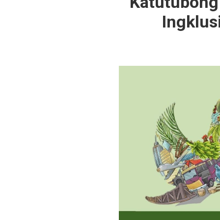
Katutubong 
Ingklu