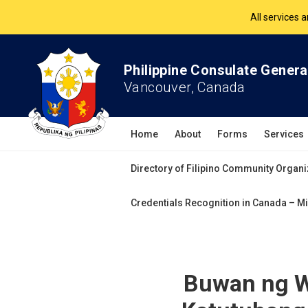
The Philippine Co
All services 
Philippine Consulate Genera
Vancouver, Canada
Home
About
Forms
Services
Directory of Filipino Community Organi
Credentials Recognition in Canada – Mi
Buwan ng W