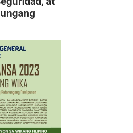
eguridad, at
rungang