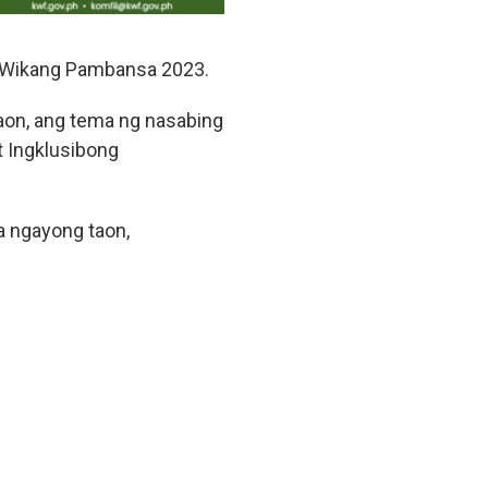
g Wikang Pambansa 2023.
aon, ang tema ng nasabing
t Ingklusibong
a ngayong taon,