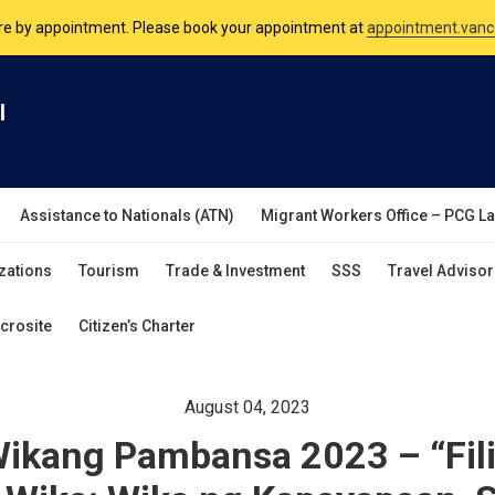
nsulate is open Monday to Friday, 9am to 5pm except on Philippine and 
are by appointment. Please book your appointment at
appointment.vanc
l
Assistance to Nationals (ATN)
Migrant Workers Office – PCG L
zations
Tourism
Trade & Investment
SSS
Travel Advisor
crosite
Citizen’s Charter
August 04, 2023
ikang Pambansa 2023 – “Fili